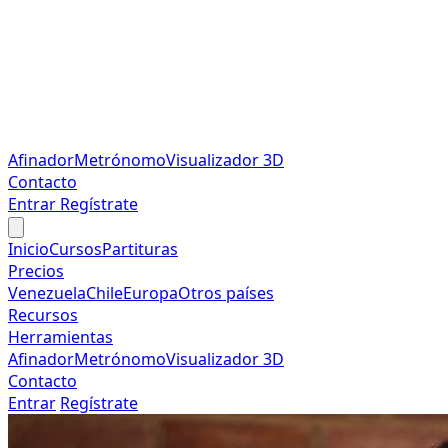
Afinador
Metrónomo
Visualizador 3D
Contacto
Entrar
Regístrate
Inicio
Cursos
Partituras
Precios
Venezuela
Chile
Europa
Otros países
Recursos
Herramientas
Afinador
Metrónomo
Visualizador 3D
Contacto
Entrar
Regístrate