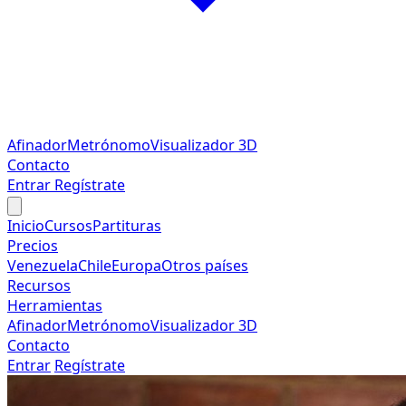
Afinador
Metrónomo
Visualizador 3D
Contacto
Entrar
Regístrate
Inicio
Cursos
Partituras
Precios
Venezuela
Chile
Europa
Otros países
Recursos
Herramientas
Afinador
Metrónomo
Visualizador 3D
Contacto
Entrar
Regístrate