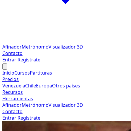
Afinador
Metrónomo
Visualizador 3D
Contacto
Entrar
Regístrate
Inicio
Cursos
Partituras
Precios
Venezuela
Chile
Europa
Otros países
Recursos
Herramientas
Afinador
Metrónomo
Visualizador 3D
Contacto
Entrar
Regístrate