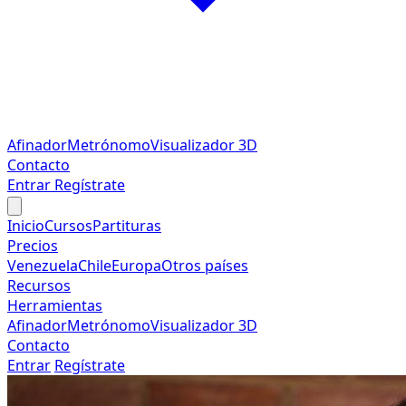
Afinador
Metrónomo
Visualizador 3D
Contacto
Entrar
Regístrate
Inicio
Cursos
Partituras
Precios
Venezuela
Chile
Europa
Otros países
Recursos
Herramientas
Afinador
Metrónomo
Visualizador 3D
Contacto
Entrar
Regístrate