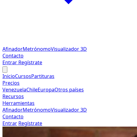
Afinador
Metrónomo
Visualizador 3D
Contacto
Entrar
Regístrate
Inicio
Cursos
Partituras
Precios
Venezuela
Chile
Europa
Otros países
Recursos
Herramientas
Afinador
Metrónomo
Visualizador 3D
Contacto
Entrar
Regístrate