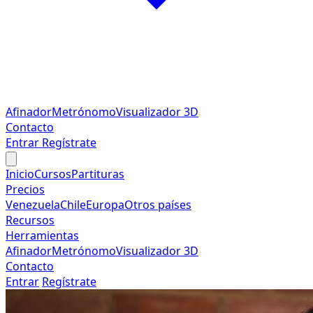
Afinador
Metrónomo
Visualizador 3D
Contacto
Entrar
Regístrate
Inicio
Cursos
Partituras
Precios
Venezuela
Chile
Europa
Otros países
Recursos
Herramientas
Afinador
Metrónomo
Visualizador 3D
Contacto
Entrar
Regístrate