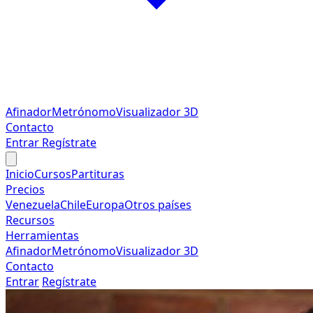
Afinador
Metrónomo
Visualizador 3D
Contacto
Entrar
Regístrate
Inicio
Cursos
Partituras
Precios
Venezuela
Chile
Europa
Otros países
Recursos
Herramientas
Afinador
Metrónomo
Visualizador 3D
Contacto
Entrar
Regístrate