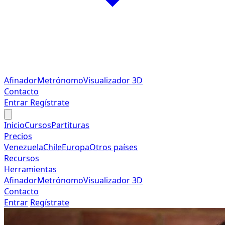
Afinador
Metrónomo
Visualizador 3D
Contacto
Entrar
Regístrate
Inicio
Cursos
Partituras
Precios
Venezuela
Chile
Europa
Otros países
Recursos
Herramientas
Afinador
Metrónomo
Visualizador 3D
Contacto
Entrar
Regístrate