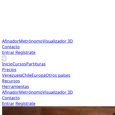
Afinador
Metrónomo
Visualizador 3D
Contacto
Entrar
Regístrate
Inicio
Cursos
Partituras
Precios
Venezuela
Chile
Europa
Otros países
Recursos
Herramientas
Afinador
Metrónomo
Visualizador 3D
Contacto
Entrar
Regístrate