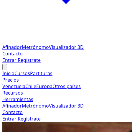
Afinador
Metrónomo
Visualizador 3D
Contacto
Entrar
Regístrate
Inicio
Cursos
Partituras
Precios
Venezuela
Chile
Europa
Otros países
Recursos
Herramientas
Afinador
Metrónomo
Visualizador 3D
Contacto
Entrar
Regístrate