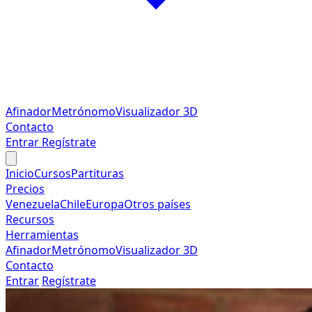
Afinador
Metrónomo
Visualizador 3D
Contacto
Entrar
Regístrate
Inicio
Cursos
Partituras
Precios
Venezuela
Chile
Europa
Otros países
Recursos
Herramientas
Afinador
Metrónomo
Visualizador 3D
Contacto
Entrar
Regístrate