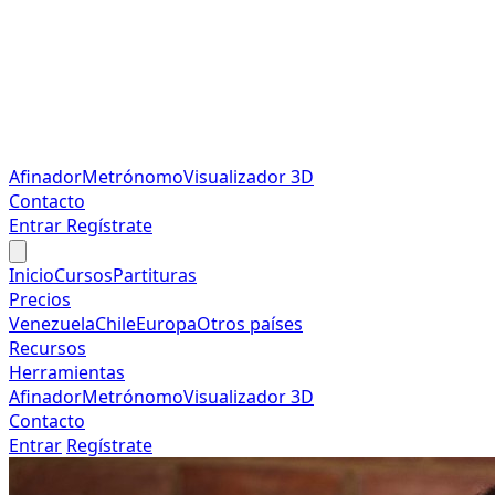
Afinador
Metrónomo
Visualizador 3D
Contacto
Entrar
Regístrate
Inicio
Cursos
Partituras
Precios
Venezuela
Chile
Europa
Otros países
Recursos
Herramientas
Afinador
Metrónomo
Visualizador 3D
Contacto
Entrar
Regístrate