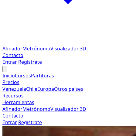
Afinador
Metrónomo
Visualizador 3D
Contacto
Entrar
Regístrate
Inicio
Cursos
Partituras
Precios
Venezuela
Chile
Europa
Otros países
Recursos
Herramientas
Afinador
Metrónomo
Visualizador 3D
Contacto
Entrar
Regístrate