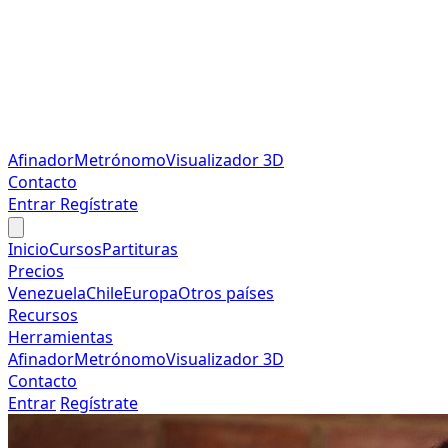
Afinador
Metrónomo
Visualizador 3D
Contacto
Entrar
Regístrate
Inicio
Cursos
Partituras
Precios
Venezuela
Chile
Europa
Otros países
Recursos
Herramientas
Afinador
Metrónomo
Visualizador 3D
Contacto
Entrar
Regístrate