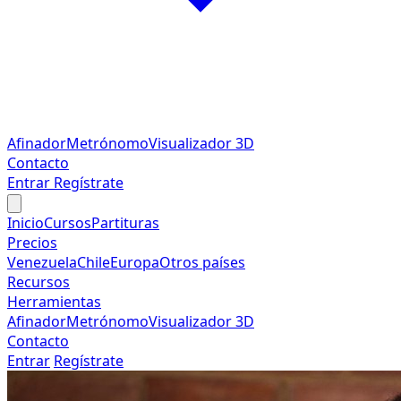
Afinador
Metrónomo
Visualizador 3D
Contacto
Entrar
Regístrate
Inicio
Cursos
Partituras
Precios
Venezuela
Chile
Europa
Otros países
Recursos
Herramientas
Afinador
Metrónomo
Visualizador 3D
Contacto
Entrar
Regístrate