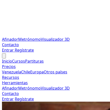
Afinador
Metrónomo
Visualizador 3D
Contacto
Entrar
Regístrate
Inicio
Cursos
Partituras
Precios
Venezuela
Chile
Europa
Otros países
Recursos
Herramientas
Afinador
Metrónomo
Visualizador 3D
Contacto
Entrar
Regístrate