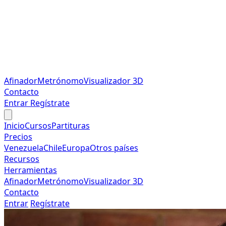
Afinador
Metrónomo
Visualizador 3D
Contacto
Entrar
Regístrate
Inicio
Cursos
Partituras
Precios
Venezuela
Chile
Europa
Otros países
Recursos
Herramientas
Afinador
Metrónomo
Visualizador 3D
Contacto
Entrar
Regístrate