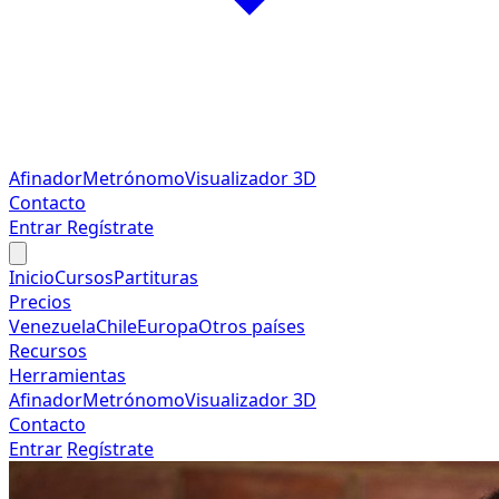
Afinador
Metrónomo
Visualizador 3D
Contacto
Entrar
Regístrate
Inicio
Cursos
Partituras
Precios
Venezuela
Chile
Europa
Otros países
Recursos
Herramientas
Afinador
Metrónomo
Visualizador 3D
Contacto
Entrar
Regístrate