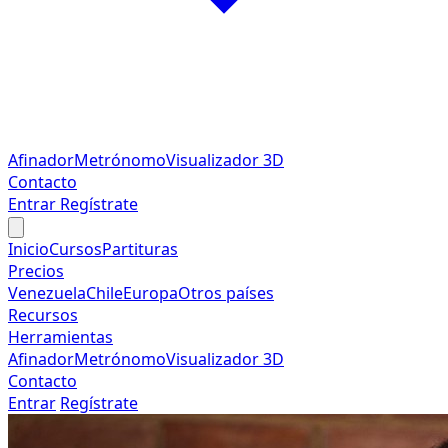
Afinador
Metrónomo
Visualizador 3D
Contacto
Entrar
Regístrate
Inicio
Cursos
Partituras
Precios
Venezuela
Chile
Europa
Otros países
Recursos
Herramientas
Afinador
Metrónomo
Visualizador 3D
Contacto
Entrar
Regístrate