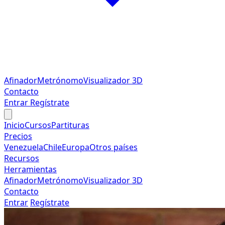
Afinador
Metrónomo
Visualizador 3D
Contacto
Entrar
Regístrate
Inicio
Cursos
Partituras
Precios
Venezuela
Chile
Europa
Otros países
Recursos
Herramientas
Afinador
Metrónomo
Visualizador 3D
Contacto
Entrar
Regístrate