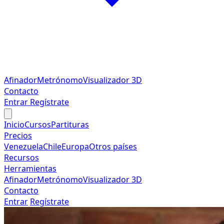
Afinador
Metrónomo
Visualizador 3D
Contacto
Entrar
Regístrate
Inicio
Cursos
Partituras
Precios
Venezuela
Chile
Europa
Otros países
Recursos
Herramientas
Afinador
Metrónomo
Visualizador 3D
Contacto
Entrar
Regístrate