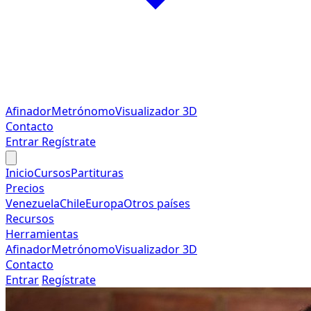
Afinador
Metrónomo
Visualizador 3D
Contacto
Entrar
Regístrate
Inicio
Cursos
Partituras
Precios
Venezuela
Chile
Europa
Otros países
Recursos
Herramientas
Afinador
Metrónomo
Visualizador 3D
Contacto
Entrar
Regístrate