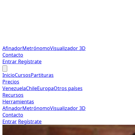
Afinador
Metrónomo
Visualizador 3D
Contacto
Entrar
Regístrate
Inicio
Cursos
Partituras
Precios
Venezuela
Chile
Europa
Otros países
Recursos
Herramientas
Afinador
Metrónomo
Visualizador 3D
Contacto
Entrar
Regístrate