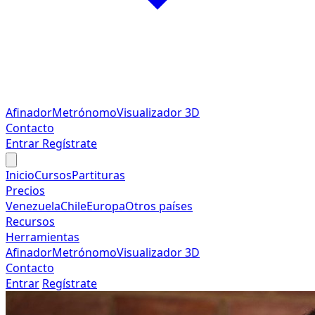
Afinador
Metrónomo
Visualizador 3D
Contacto
Entrar
Regístrate
Inicio
Cursos
Partituras
Precios
Venezuela
Chile
Europa
Otros países
Recursos
Herramientas
Afinador
Metrónomo
Visualizador 3D
Contacto
Entrar
Regístrate